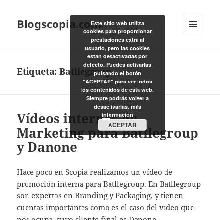
Blogscopia.com
Este sitio web utiliza
cookies para proporcionar
MENÚ
prestaciones extra al
Y
usuario, pero las cookies
WIDGETS
están desactivadas por
defecto. Puedes activarlas
Etiqueta:
Batllegroup
pulsando el botón
"ACEPTAR" para ver todos
los contenidos de esta web.
Siempre podrás volver a
desactivarlas.
más
Vídeos internos de
información
ACEPTAR
Marketing para Batllegroup
y Danone
Hace poco en
Scopia
realizamos un vídeo de
promoción interna para
Batllegroup
. En Batllegroup
son expertos en Branding y Packaging, y tienen
cuentas importantes como es el caso del vídeo que
nos ocupa, cuyo cliente final es
Danone
.