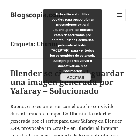
Blogscopia.com
Este sitio web utiliza
cookies para proporcionar
MENÚ
prestaciones extra al
Y
usuario, pero las cookies
WIDGETS
están desactivadas por
defecto. Puedes activarlas
Etiqueta:
Ubuntu
pulsando el botón
"ACEPTAR" para ver todos
los contenidos de esta web.
Siempre podrás volver a
desactivarlas.
más
Blender se cierra al guardar
información
ACEPTAR
una imagen generada por
Yafaray – Solucionado
Bueno, éste es un error con el que he convivido
durante mucho tiempo. En Ubuntu, la interfaz
generada por el script para usar Yafaray en Blender
2.49, provocaba un «crash» en Blender al intentar
guardar la imagen generada. Esto en definitiva se