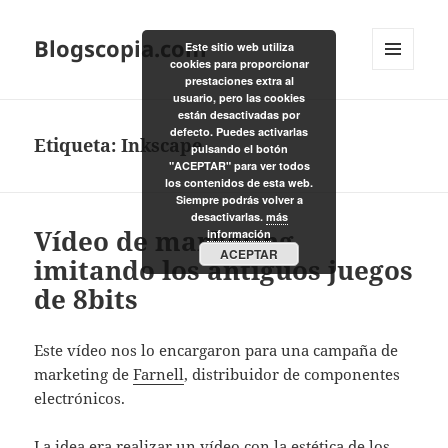
Blogscopia.com
Este sitio web utiliza
cookies para proporcionar
MENÚ
prestaciones extra al
Y
usuario, pero las cookies
WIDGETS
están desactivadas por
defecto. Puedes activarlas
Etiqueta:
Inkscape
pulsando el botón
"ACEPTAR" para ver todos
los contenidos de esta web.
Siempre podrás volver a
desactivarlas.
más
Vídeo de marketing
información
ACEPTAR
imitando los antiguos juegos
de 8bits
Este vídeo nos lo encargaron para una campaña de
marketing de
Farnell
, distribuidor de componentes
electrónicos.
La idea era realizar un vídeo con la estética de los