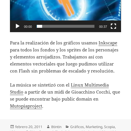
00:00
00:37
Para la realización de los gráficos usamos
Inkscape
para todos los fondos y los sprites de los personajes
y elementos arrojadizos. Trabajamos así con
elementos vectoriales que luego pudimos utilizar
con Flash sin problemas de escalado y resolución.
La música se sintetizó con el
Linux Multimedia
Studio
a partir de un midi de Gioacchino Cocchi, que
se puede encontrar bajo public domain en
Mutopiaproject
.
Publicado
Autor
Categorías
febrero 20, 2011
8tintin
Gráficos
,
Marketing
,
Scopia
,