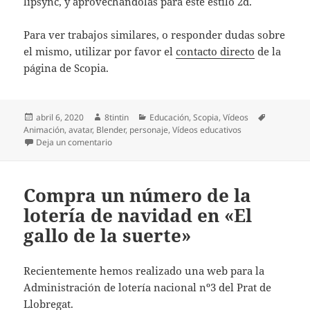
lipsync, y aprovechándolas para este estilo 2d.
Para ver trabajos similares, o responder dudas sobre
el mismo, utilizar por favor el
contacto directo
de la
página de Scopia.
Publicado
Autor
Categorías
Etiquetas
abril 6, 2020
8tintin
Educación
,
Scopia
,
Vídeos
el
Animación
,
avatar
,
Blender
,
personaje
,
Vídeos educativos
en Creación de avatares para presentación de víde
Deja un comentario
Compra un número de la
lotería de navidad en «El
gallo de la suerte»
Recientemente hemos realizado una web para la
Administración de lotería nacional nº3 del Prat de
Llobregat.