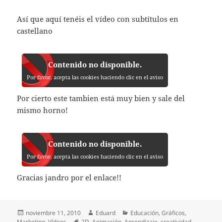
Así que aquí tenéis el vídeo con subtítulos en
castellano
Contenido no disponible.
Por favor, acepta las cookies haciendo clic en el aviso
Por cierto este tambien está muy bien y sale del
mismo horno!
Contenido no disponible.
Por favor, acepta las cookies haciendo clic en el aviso
Gracias jandro por el enlace!!
Publicado
Autor
Categorías
noviembre 11, 2010
Eduard
Educación
,
Gráficos
,
el
Etiquetas
Marketing
,
Vídeos
2D
,
Animación
,
Aprendizaje
,
creatividad
,