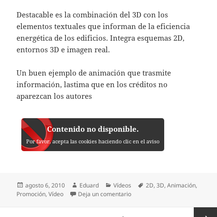
Destacable es la combinación del 3D con los
elementos textuales que informan de la eficiencia
energética de los edificios. Integra esquemas 2D,
entornos 3D e imagen real.
Un buen ejemplo de animación que trasmite
información, lastima que en los créditos no
aparezcan los autores
Contenido no disponible.
Por favor, acepta las cookies haciendo clic en el aviso
Publicado
Autor
Categorías
Etiquetas
agosto 6, 2010
Eduard
Vídeos
2D
,
3D
,
Animación
,
el
en Green Lighthouse animation –
Promoción
,
Vídeo
Deja un comentario
Paginación