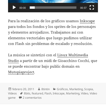
00:00
00:37
Para la realización de los gráficos usamos
Inkscape
para todos los fondos y los sprites de los personajes
y elementos arrojadizos. Trabajamos así con
elementos vectoriales que luego pudimos utilizar
con Flash sin problemas de escalado y resolución.
La música se sintetizó con el
Linux Multimedia
Studio
a partir de un midi de Gioacchino Cocchi, que
se puede encontrar bajo public domain en
Mutopiaproject
.
Publicado
Autor
Categorías
febrero 20, 2011
8tintin
Gráficos
,
Marketing
,
Scopia
,
el
Etiquetas
Vídeos
8bits
,
featured
,
Flash
,
Inkscape
,
Marketing
,
Vídeo
,
Video
en Vídeo de marketing imitando los antiguos jueg
game
2 comentarios