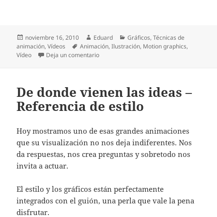
Publicado
Autor
Categorías
noviembre 16, 2010
Eduard
Gráficos
,
Técnicas de
el
Etiquetas
animación
,
Vídeos
Animación
,
Ilustración
,
Motion graphics
,
en Train of Thought de Leo Bridle y Ben Tho
Vídeo
Deja un comentario
De donde vienen las ideas –
Referencia de estilo
Hoy mostramos uno de esas grandes animaciones
que su visualización no nos deja indiferentes. Nos
da respuestas, nos crea preguntas y sobretodo nos
invita a actuar.
El estilo y los gráficos están perfectamente
integrados con el guión, una perla que vale la pena
disfrutar.