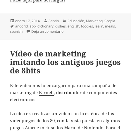
Publicado
Autor
Categorías
enero 17, 2014
8tintin
Educación
,
Marketing
,
Scopia
el
Etiquetas
andorid
,
app
,
dictionary
,
dishes
,
english
,
foodies
,
learn
,
meals
,
en Spanish4foodies – Aprende español a 
spanish
Deja un comentario
Vídeo de marketing
imitando los antiguos juegos
de 8bits
Este vídeo nos lo encargaron para una campaña de
marketing de
Farnell
, distribuidor de componentes
electrónicos.
La idea era realizar un vídeo con la estética de los
videojuegos de los 80, con la vista puesta en algunos
juegos Atari e incluso los Mario de Nintendo. Para el