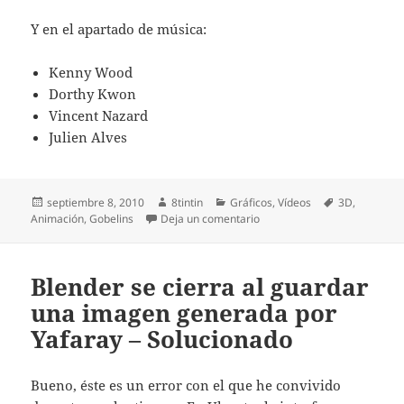
Y en el apartado de música:
Kenny Wood
Dorthy Kwon
Vincent Nazard
Julien Alves
Publicado
Autor
Categorías
Etiquetas
septiembre 8, 2010
8tintin
Gráficos
,
Vídeos
3D
,
el
en Oktapodi – Referencia de 
Animación
,
Gobelins
Deja un comentario
Blender se cierra al guardar
una imagen generada por
Yafaray – Solucionado
Bueno, éste es un error con el que he convivido