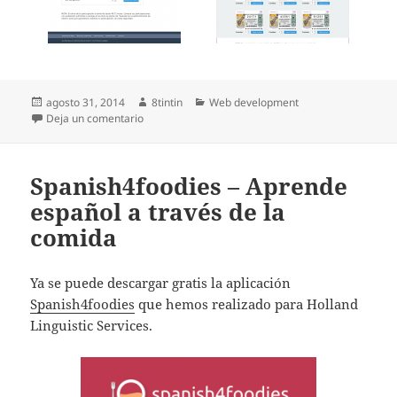
Publicado
Autor
Categorías
agosto 31, 2014
8tintin
Web development
el
en Compra un número de la lotería de navidad en «E
Deja un comentario
Spanish4foodies – Aprende
español a través de la
comida
Ya se puede descargar gratis la aplicación
Spanish4foodies
que hemos realizado para Holland
Linguistic Services.