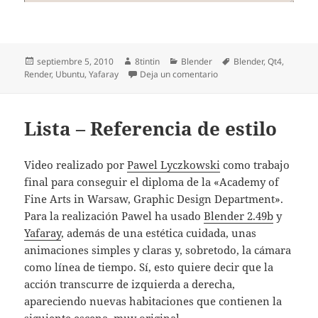
Publicado
Autor
Categorías
Etiquetas
septiembre 5, 2010
8tintin
Blender
Blender
,
Qt4
,
el
en Blender se cierra al 
Render
,
Ubuntu
,
Yafaray
Deja un comentario
Lista – Referencia de estilo
Video realizado por
Pawel Lyczkowski
como trabajo
final para conseguir el diploma de la «Academy of
Fine Arts in Warsaw, Graphic Design Department».
Para la realización Pawel ha usado
Blender 2.49b
y
Yafaray
, además de una estética cuidada, unas
animaciones simples y claras y, sobretodo, la cámara
como línea de tiempo. Sí, esto quiere decir que la
acción transcurre de izquierda a derecha,
apareciendo nuevas habitaciones que contienen la
siguiente escena, muy original.