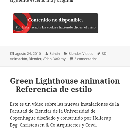
Contenido no disponible.
Por favor, acepta las cookies haciendo clic en el aviso
Publicado
Autor
Categorías
Etiquetas
agosto 24, 2010
8tintin
Blender
,
Vídeos
3D
,
el
en Lista – Referencia
Animación
,
Blender
,
Vídeo
,
Yafaray
3 comentarios
Green Lighthouse animation
– Referencia de estilo
Este es un vídeo sobre las nuevas instalaciones de la
Facultad de Ciencias de la Universidad de
Copenhague diseñado y construido por
Hellerup
Byg, Christensen & Co Arquitectos
y
Cowi.