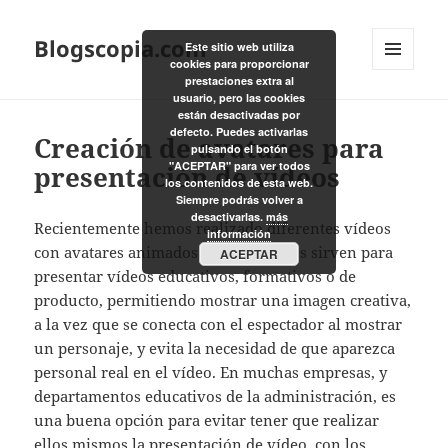
Blogscopia.com
Este sitio web utiliza
cookies para proporcionar
MENÚ
prestaciones extra al
Y
usuario, pero las cookies
WIDGETS
están desactivadas por
defecto. Puedes activarlas
Creación de avatares para
pulsando el botón
"ACEPTAR" para ver todos
presentación de vídeos
los contenidos de esta web.
Siempre podrás volver a
desactivarlas.
más
Recientemente hemos realizado diferentes vídeos
información
con avatares animados. Estos avatares sirven para
ACEPTAR
presentar vídeos educativos, formativos o de
producto, permitiendo mostrar una imagen creativa,
a la vez que se conecta con el espectador al mostrar
un personaje, y evita la necesidad de que aparezca
personal real en el vídeo. En muchas empresas, y
departamentos educativos de la administración, es
una buena opción para evitar tener que realizar
ellos mismos la presentación de vídeo, con los