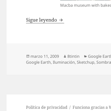
Macba museum with bake
Bakeando texturas para
Sigue leyendo
Publicado
Autor
Categorías
marzo 11, 2009
8tintin
Google Eart
el
Google Earth
,
Iluminación
,
Sketchup
,
Sombra
Política de privacidad
Funciona gracias a