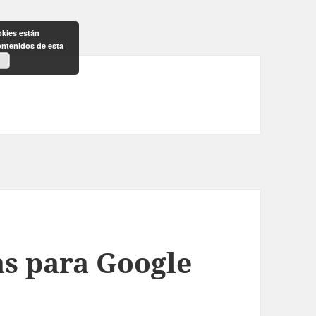
okies están
ontenidos de esta
s para Google