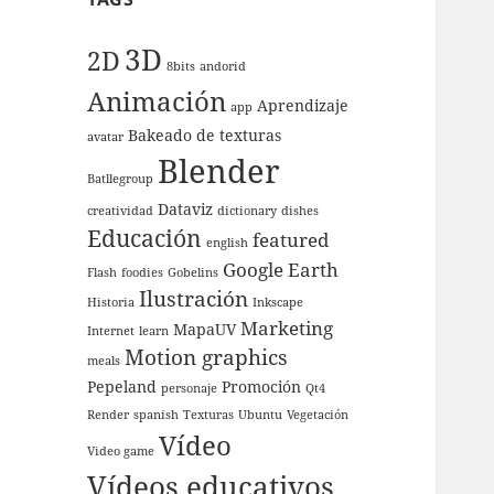
3D
2D
8bits
andorid
Animación
Aprendizaje
app
Bakeado de texturas
avatar
Blender
Batllegroup
Dataviz
creatividad
dictionary
dishes
Educación
featured
english
Google Earth
Flash
foodies
Gobelins
Ilustración
Historia
Inkscape
Marketing
MapaUV
Internet
learn
Motion graphics
meals
Pepeland
Promoción
personaje
Qt4
Render
spanish
Texturas
Ubuntu
Vegetación
Vídeo
Video game
Vídeos educativos