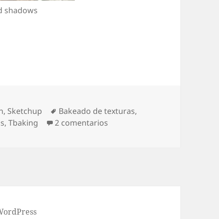
d shadows
 Google Earth y Sketchup
Etiquetas
h
,
Sketchup
Bakeado de texturas
,
en Bakeando texturas para Go
s
,
Tbaking
2 comentarios
 WordPress