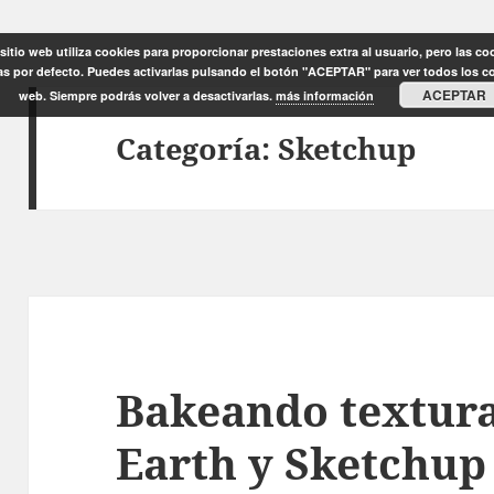
sitio web utiliza cookies para proporcionar prestaciones extra al usuario, pero las co
as por defecto. Puedes activarlas pulsando el botón "ACEPTAR" para ver todos los c
ACEPTAR
web. Siempre podrás volver a desactivarlas.
más información
Categoría:
Sketchup
Bakeando textura
Earth y Sketchup