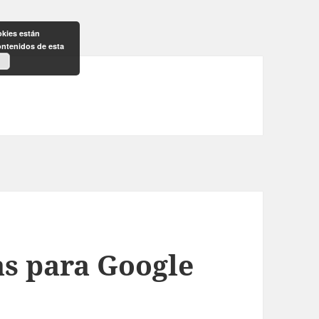
okies están
ontenidos de esta
s para Google