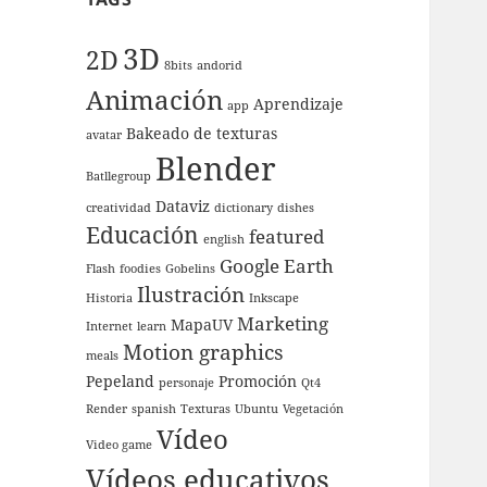
3D
2D
8bits
andorid
Animación
Aprendizaje
app
Bakeado de texturas
avatar
Blender
Batllegroup
Dataviz
creatividad
dictionary
dishes
Educación
featured
english
Google Earth
Flash
foodies
Gobelins
Ilustración
Historia
Inkscape
Marketing
MapaUV
Internet
learn
Motion graphics
meals
Pepeland
Promoción
personaje
Qt4
Render
spanish
Texturas
Ubuntu
Vegetación
Vídeo
Video game
Vídeos educativos