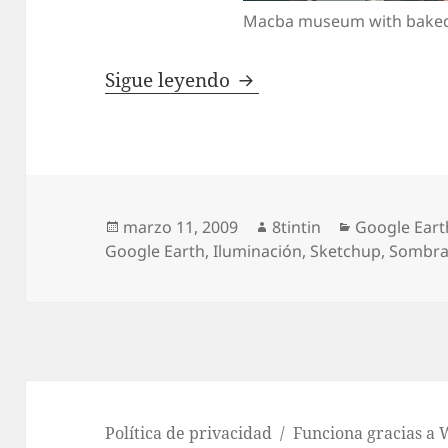
Macba museum with bake
Bakeando texturas para
Sigue leyendo
Publicado
Autor
Categorías
marzo 11, 2009
8tintin
Google Eart
el
Google Earth
,
Iluminación
,
Sketchup
,
Sombra
Política de privacidad
Funciona gracias a