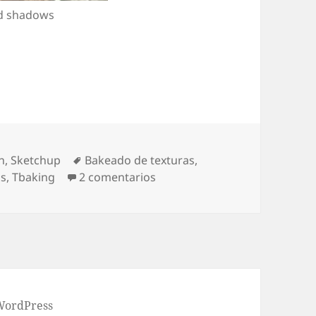
d shadows
 Google Earth y Sketchup
Etiquetas
h
,
Sketchup
Bakeado de texturas
,
en Bakeando texturas para Go
s
,
Tbaking
2 comentarios
 WordPress