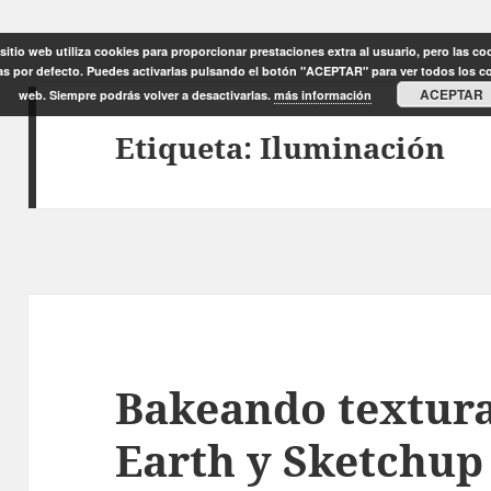
sitio web utiliza cookies para proporcionar prestaciones extra al usuario, pero las co
as por defecto. Puedes activarlas pulsando el botón "ACEPTAR" para ver todos los c
ACEPTAR
web. Siempre podrás volver a desactivarlas.
más información
Etiqueta:
Iluminación
Bakeando textura
Earth y Sketchup