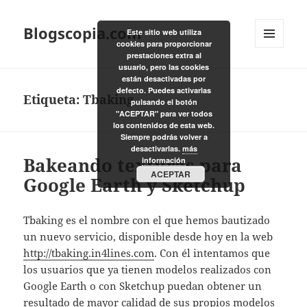
Blogscopia.com
Este sitio web utiliza
cookies para proporcionar
MENÚ
prestaciones extra al
Y
usuario, pero las cookies
WIDGETS
están desactivadas por
defecto. Puedes activarlas
Etiqueta:
Tbaking
pulsando el botón
"ACEPTAR" para ver todos
los contenidos de esta web.
Siempre podrás volver a
desactivarlas.
más
Bakeando texturas para
información
ACEPTAR
Google Earth y Sketchup
Tbaking es el nombre con el que hemos bautizado
un nuevo servicio, disponible desde hoy en la web
http://tbaking.in4lines.com
. Con él intentamos que
los usuarios que ya tienen modelos realizados con
Google Earth o con Sketchup puedan obtener un
resultado de mayor calidad de sus propios modelos