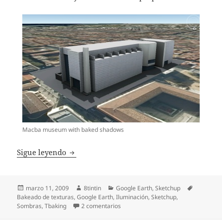
Macba museum with baked shadows
Bakeando texturas para Google Earth y Sk
Sigue leyendo
Publicado
Autor
Categorías
Etiquetas
marzo 11, 2009
8tintin
Google Earth
,
Sketchup
el
Bakeado de texturas
,
Google Earth
,
Iluminación
,
Sketchup
,
en Bakeando texturas para Google E
Sombras
,
Tbaking
2 comentarios