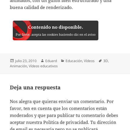
animados, con un guión bien estructurado y una
buena calidad de renderizado.
Contenido no disponible.
Por favor, acepta las cookies haciendo clic en el aviso
Publicado
Autor
Categorías
Etiquetas
julio 23, 2010
Eduard
Educación
,
Vídeos
3D
,
el
Animación
,
Vídeos educativos
Deja una respuesta
Nos alegra que quieras enviar un comentario. Por
favor, ten en cuenta que los comentarios están
moderados y que para publicar tu comentario debes
aceptar nuestra
Política de privacidad
. Tu dirección
de email es necesaria pero no se publicará