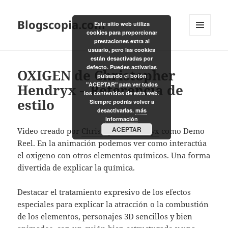
Blogscopia.com
Este sitio web utiliza
cookies para proporcionar
MENÚ
prestaciones extra al
Y
usuario, pero las cookies
WIDGETS
están desactivadas por
defecto. Puedes activarlas
OXIGEN de Christopher
pulsando el botón
"ACEPTAR" para ver todos
Hendryx – Referencia de
los contenidos de esta web.
estilo
Siempre podrás volver a
desactivarlas.
más
información
ACEPTAR
Video creado por
Christopher Hendryx
como Demo
Reel. En la animación podemos ver como interactúa
el oxigeno con otros elementos químicos. Una forma
divertida de explicar la química.
Destacar el tratamiento expresivo de los efectos
especiales para explicar la atracción o la combustión
de los elementos, personajes 3D sencillos y bien