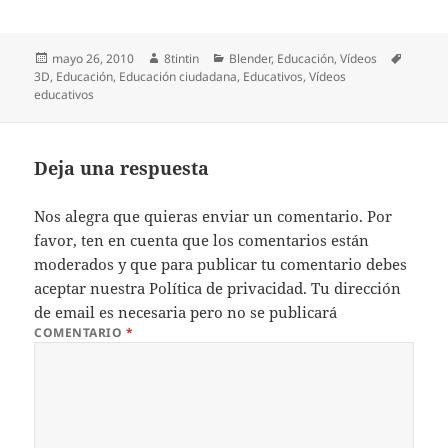
Publicado
Autor
Categorías
Etiquet
mayo 26, 2010
8tintin
Blender
,
Educación
,
Vídeos
el
3D
,
Educación
,
Educación ciudadana
,
Educativos
,
Vídeos
educativos
Deja una respuesta
Nos alegra que quieras enviar un comentario. Por
favor, ten en cuenta que los comentarios están
moderados y que para publicar tu comentario debes
aceptar nuestra
Política de privacidad
. Tu dirección
de email es necesaria pero no se publicará
COMENTARIO
*