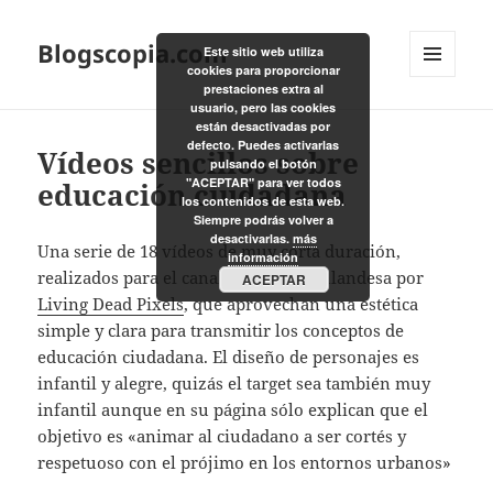
Blogscopia.com
Este sitio web utiliza
cookies para proporcionar
MENÚ
prestaciones extra al
Y
usuario, pero las cookies
WIDGETS
están desactivadas por
defecto. Puedes activarlas
Vídeos sencillos sobre
pulsando el botón
"ACEPTAR" para ver todos
educación ciudadana
los contenidos de esta web.
Siempre podrás volver a
desactivarlas.
más
Una serie de 18 vídeos de muy corta duración,
información
realizados para el canal 4 de la TV finlandesa por
ACEPTAR
Living Dead Pixels
, que aprovechan una estética
simple y clara para transmitir los conceptos de
educación ciudadana. El diseño de personajes es
infantil y alegre, quizás el target sea también muy
infantil aunque en su página sólo explican que el
objetivo es «animar al ciudadano a ser cortés y
respetuoso con el prójimo en los entornos urbanos»